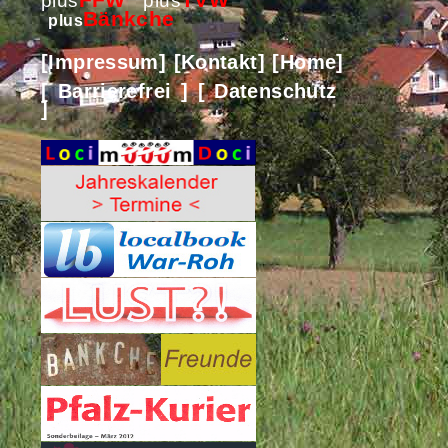
FFW
TVW
plus
plus
Bänkche
plus
[Impressum]
[Kontakt]
[Home]
[ Barrierefrei ]
[ Datenschutz
]