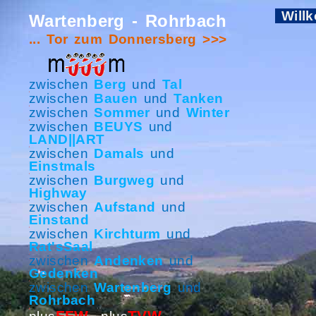
Will
Wartenberg - Rohrbach
... Tor zum Donnersberg >>>
zwischen
Berg
und
Tal
zwischen
Bauen
und
Tanken
zwischen
Sommer
und
Winter
zwischen
BEUYS
und
LAND||ART
zwischen
Damals
und
Einstmals
zwischen
Burgweg
und
Highway
zwischen
Aufstand
und
Einstand
zwischen
Kirchturm
und
Rat'sSaal
zwischen
Andenken
und
Gedenken
zwischen
Wartenberg
und
Rohrbach