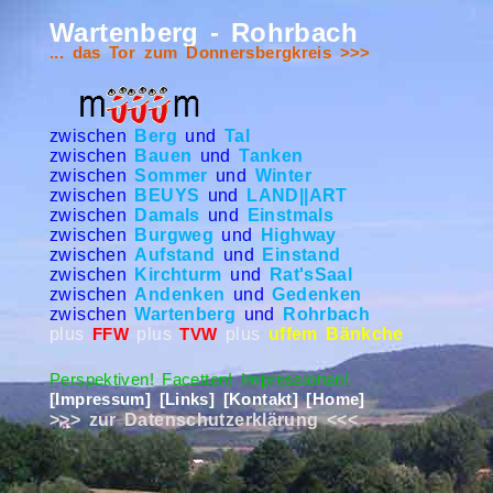
Wartenberg - Rohrbach
... das Tor zum Donnersbergkreis >>>
zwischen
Berg
und
Tal
zwischen
Bauen
und
Tanken
zwischen
Sommer
und
Winter
zwischen
BEUYS
und
LAND||ART
zwischen
Damals
und
Einstmals
zwischen
Burgweg
und
Highway
zwischen
Aufstand
und
Einstand
zwischen
Kirchturm
und
Rat'sSaal
zwischen
Andenken
und
Gedenken
zwischen
Wartenberg
und
Rohrbach
plus
plus
plus
uffem Bänkche
FFW
TVW
Perspektiven! Facetten! Impressionen!
[Impressum]
[Links]
[Kontakt]
[Home]
>>> zur Datenschutzerklärung <<<