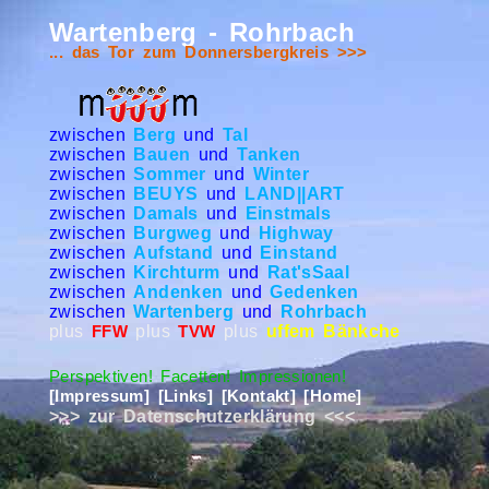
Wartenberg - Rohrbach
... das Tor zum Donnersbergkreis >>>
zwischen
Berg
und
Tal
zwischen
Bauen
und
Tanken
zwischen
Sommer
und
Winter
zwischen
BEUYS
und
LAND||ART
zwischen
Damals
und
Einstmals
zwischen
Burgweg
und
Highway
zwischen
Aufstand
und
Einstand
zwischen
Kirchturm
und
Rat'sSaal
zwischen
Andenken
und
Gedenken
zwischen
Wartenberg
und
Rohrbach
plus
plus
plus
uffem Bänkche
FFW
TVW
Perspektiven! Facetten! Impressionen!
[Impressum]
[Links]
[Kontakt]
[Home]
>>> zur Datenschutzerklärung <<<